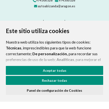
974 300 326
974 300 326
aytoabizanda@aragon.es
CONTACTO
MAPA WEB
AVISO LEGAL
PROTECCIÓN DE DATOS
ACCESIBILIDAD
Este sitio utiliza cookies
POLÍTICA DE COOKIES
Nuestra web utiliza los siguientes tipos de cookies:
ENLAC
Técnicas
, imprescindibles para que la web funcione
correctamente;
De personalización,
para recordar sus
preferencias de uso de la web;
Analíticas
, para mejorar el
funcionamiento de la web y sus servicios.
Aceptar todas
Si acepta pulsando el botón
“Aceptar todas”
Rechazar todas
consideramos que acepta su uso. Si pulsa el botón
“Rechazar todas”
o continúa navegando sin realizar
Panel de configuración de Cookies
ninguna acción, se guardarán las cookies técnicas
imprescindibles. Para personalizar sus preferencias
acceda al
“Panel de configuración de cookies”.