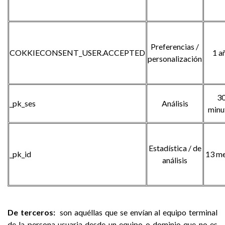
Preferencias /
COKKIECONSENT_USER.ACCEPTED
1 a
personalización
3
_pk_ses
Análisis
minu
Estadística / de
_pk_id
13 m
análisis
De terceros:
son aquéllas que se envían al equipo terminal
de la persona usuaria desde un equipo o dominio que no es