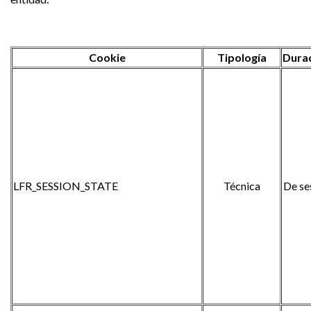
Cookie
Tipología
Dura
LFR_SESSION_STATE
Técnica
De se