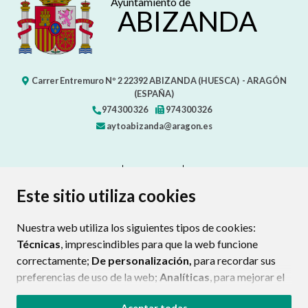
Ayuntamiento de
ABIZANDA
Carrer Entremuro Nº 2
22392
ABIZANDA (HUESCA)
- ARAGÓN
(ESPAÑA)
974 300 326
974 300 326
aytoabizanda@aragon.es
CONTACTO
MAPA WEB
AVISO LEGAL
PROTECCIÓN DE DATOS
ACCESIBILIDAD
Este sitio utiliza cookies
POLÍTICA DE COOKIES
Nuestra web utiliza los siguientes tipos de cookies:
ENLAC
Técnicas
, imprescindibles para que la web funcione
correctamente;
De personalización,
para recordar sus
preferencias de uso de la web;
Analíticas
, para mejorar el
funcionamiento de la web y sus servicios.
Aceptar todas