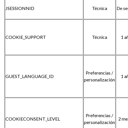
JSESSIONNID
Técnica
De se
COOKIE_SUPPORT
Técnica
1 a
Preferencias /
GUEST_LANGUAGE_ID
1 a
personalización
Preferencias /
COOKIECONSENT_LEVEL
2 me
personalización