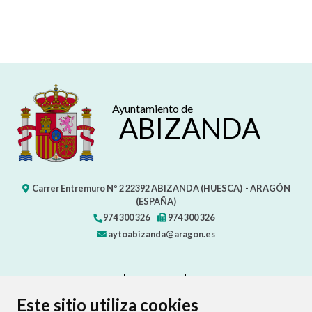
Ayuntamiento de
ABIZANDA
Carrer Entremuro Nº 2
22392
ABIZANDA (HUESCA)
- ARAGÓN
(ESPAÑA)
974 300 326
974 300 326
aytoabizanda@aragon.es
CONTACTO
MAPA WEB
AVISO LEGAL
PROTECCIÓN DE DATOS
ACCESIBILIDAD
Este sitio utiliza cookies