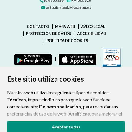
974 300 326
974 300 326
aytoabizanda@aragon.es
CONTACTO
MAPA WEB
AVISO LEGAL
PROTECCIÓN DE DATOS
ACCESIBILIDAD
POLÍTICA DE COOKIES
ENLAC
Este sitio utiliza cookies
Nuestra web utiliza los siguientes tipos de cookies:
Técnicas
, imprescindibles para que la web funcione
correctamente;
De personalización,
para recordar sus
preferencias de uso de la web;
Analíticas
, para mejorar el
funcionamiento de la web y sus servicios.
Aceptar todas