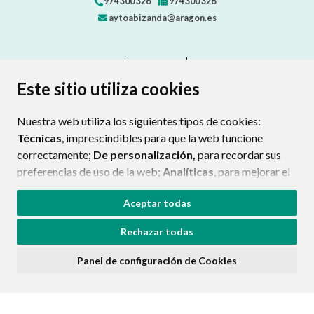
974 300 326
974 300 326
aytoabizanda@aragon.es
CONTACTO
MAPA WEB
AVISO LEGAL
PROTECCIÓN DE DATOS
ACCESIBILIDAD
Este sitio utiliza cookies
POLÍTICA DE COOKIES
Nuestra web utiliza los siguientes tipos de cookies:
ENLAC
Técnicas
, imprescindibles para que la web funcione
correctamente;
De personalización,
para recordar sus
preferencias de uso de la web;
Analíticas
, para mejorar el
funcionamiento de la web y sus servicios.
Aceptar todas
Si acepta pulsando el botón
“Aceptar todas”
Rechazar todas
consideramos que acepta su uso. Si pulsa el botón
“Rechazar todas”
o continúa navegando sin realizar
Panel de configuración de Cookies
ninguna acción, se guardarán las cookies técnicas
imprescindibles. Para personalizar sus preferencias
acceda al
“Panel de configuración de cookies”.