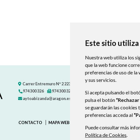
Este sitio utiliz
Nuestra web utiliza los si
que la web funcione corr
preferencias de uso de la
y sus servicios.
Carrer Entremuro Nº 2
22392
ABIZANDA (HUESCA)
- ARAGÓN
A
974 300 326
974 300 326
Si acepta pulsando el bot
aytoabizanda@aragon.es
pulsa el botón
“Rechazar
se guardarán las cookies 
preferencias acceda al
“P
CONTACTO
MAPA WEB
AVISO LEGAL
PROTECCIÓN D
Puede consultar más infor
Política de Cookies
.