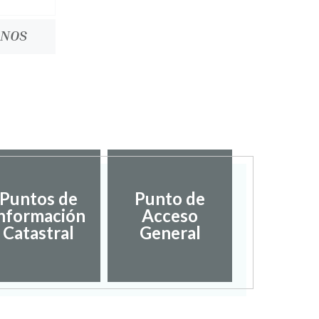
ENOS
Puntos de
Punto de
nformación
Acceso
Catastral
General