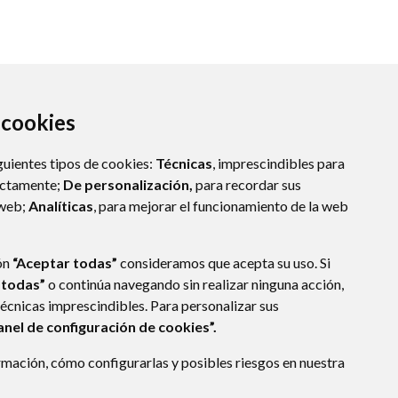
a cookies
guientes tipos de cookies:
Técnicas
, imprescindibles para
ectamente;
De personalización,
para recordar sus
 web;
Analíticas
, para mejorar el funcionamiento de la web
(ESPAÑA)
ón
“Aceptar todas”
consideramos que acepta su uso. Si
 todas”
o continúa navegando sin realizar ninguna acción,
técnicas imprescindibles. Para personalizar sus
anel de configuración de cookies”.
E DATOS
ACCESIBILIDAD
POLÍTICA DE COOKIES
mación, cómo configurarlas y posibles riesgos en nuestra
ENLACE EXTERNO A