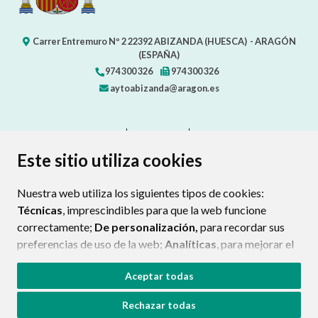
Carrer Entremuro Nº 2
22392
ABIZANDA (HUESCA)
- ARAGÓN
(ESPAÑA)
974 300 326
974 300 326
aytoabizanda@aragon.es
CONTACTO
MAPA WEB
AVISO LEGAL
PROTECCIÓN DE DATOS
ACCESIBILIDAD
Este sitio utiliza cookies
POLÍTICA DE COOKIES
Nuestra web utiliza los siguientes tipos de cookies:
ENLAC
Técnicas
, imprescindibles para que la web funcione
correctamente;
De personalización,
para recordar sus
preferencias de uso de la web;
Analíticas
, para mejorar el
funcionamiento de la web y sus servicios.
Aceptar todas
Si acepta pulsando el botón
“Aceptar todas”
Rechazar todas
consideramos que acepta su uso. Si pulsa el botón