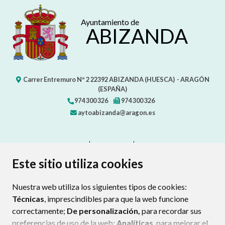
Ayuntamiento de
ABIZANDA
Carrer Entremuro Nº 2
22392
ABIZANDA (HUESCA)
- ARAGÓN
(ESPAÑA)
974 300 326
974 300 326
aytoabizanda@aragon.es
CONTACTO
MAPA WEB
AVISO LEGAL
PROTECCIÓN DE DATOS
ACCESIBILIDAD
Este sitio utiliza cookies
POLÍTICA DE COOKIES
Nuestra web utiliza los siguientes tipos de cookies:
ENLAC
Técnicas
, imprescindibles para que la web funcione
correctamente;
De personalización,
para recordar sus
preferencias de uso de la web;
Analíticas
, para mejorar el