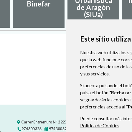
Urbanística
I
Binefar
de Aragón
(SIUa)
Este sitio utiliz
Nuestra web utiliza los si
que la web funcione corr
preferencias de uso de la
y sus servicios.
Si acepta pulsando el bot
pulsa el botón
“Rechazar
se guardarán las cookies 
preferencias acceda al
“P
Puede consultar más infor
Carrer Entremuro Nº 2
22392
ABIZANDA (HUESCA)
- ARAGÓN
Política de Cookies
.
974 300 326
974 300 326