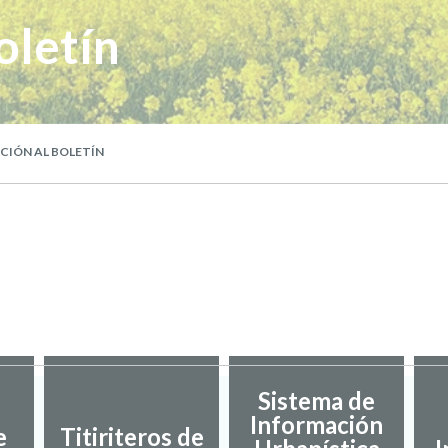
oletín
CIÓN AL BOLETÍN
Sistema de
Información
e
Titiriteros de