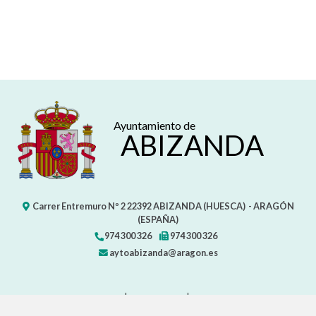
Ayuntamiento de
ABIZANDA
Carrer Entremuro Nº 2
22392
ABIZANDA (HUESCA)
- ARAGÓN
(ESPAÑA)
974 300 326
974 300 326
aytoabizanda@aragon.es
CONTACTO
MAPA WEB
AVISO LEGAL
PROTECCIÓN DE DATOS
ACCESIBILIDAD