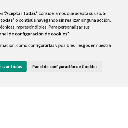
ón
“Aceptar todas”
consideramos que acepta su uso. Si
 todas”
o continúa navegando sin realizar ninguna acción,
técnicas imprescindibles. Para personalizar sus
anel de configuración de cookies”.
mación, cómo configurarlas y posibles riesgos en nuestra
(ESPAÑA)
hazar todas
Panel de configuración de Cookies
E DATOS
ACCESIBILIDAD
POLÍTICA DE COOKIES
ENLACE EXTERNO A