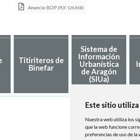
Anuncio BOP
(PDF 124,8 KB)
Sistema de
Información
e
Titiriteros de
Urbanística
I
Binefar
de Aragón
(SIUa)
Este sitio utiliz
Nuestra web utiliza los si
que la web funcione corr
preferencias de uso de la