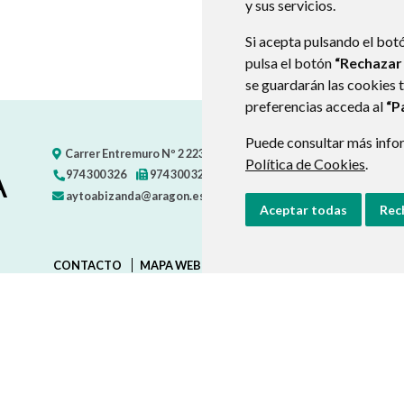
y sus servicios.
Si acepta pulsando el bot
pulsa el botón
“Rechazar
se guardarán las cookies 
preferencias acceda al
“P
Puede consultar más infor
Carrer Entremuro Nº 2
22392
ABIZANDA (HUESCA)
- ARAGÓN
Política de Cookies
.
A
974 300 326
974 300 326
aytoabizanda@aragon.es
Aceptar todas
Rec
CONTACTO
MAPA WEB
AVISO LEGAL
PROTECCIÓN D