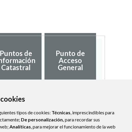
Puntos de
Punto de
nformación
Acceso
Catastral
General
a cookies
guientes tipos de cookies:
Técnicas
, imprescindibles para
ectamente;
De personalización,
para recordar sus
 web;
Analíticas
, para mejorar el funcionamiento de la web