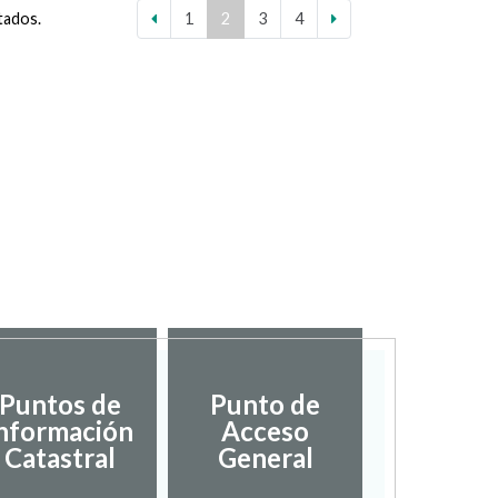
tados.
1
2
3
4
Puntos de
Punto de
nformación
Acceso
Catastral
General