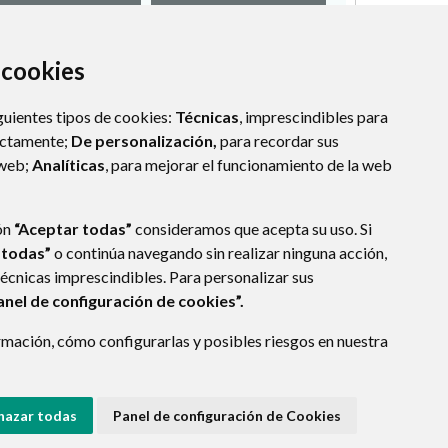
a cookies
guientes tipos de cookies:
Técnicas
, imprescindibles para
ectamente;
De personalización,
para recordar sus
 web;
Analíticas
, para mejorar el funcionamiento de la web
ón
“Aceptar todas”
consideramos que acepta su uso. Si
 todas”
o continúa navegando sin realizar ninguna acción,
técnicas imprescindibles. Para personalizar sus
anel de configuración de cookies”.
mación, cómo configurarlas y posibles riesgos en nuestra
(ESPAÑA)
hazar todas
Panel de configuración de Cookies