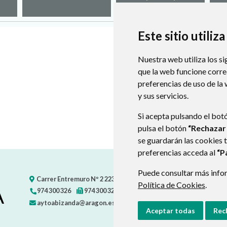
Este sitio utiliz
Nuestra web utiliza los si
que la web funcione corr
preferencias de uso de la
y sus servicios.
Si acepta pulsando el bot
pulsa el botón
“Rechazar
se guardarán las cookies 
preferencias acceda al
“P
Puede consultar más infor
Carrer Entremuro Nº 2
22392
ABIZANDA (HUESCA)
- ARAGÓN
Política de Cookies
.
A
974 300 326
974 300 326
aytoabizanda@aragon.es
Aceptar todas
Rec