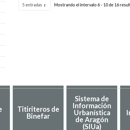
5 entradas
Mostrando el intervalo 6 - 10 de 16 resul
Sistema de
Información
e
Titiriteros de
Urbanística
I
Binefar
de Aragón
(SIUa)